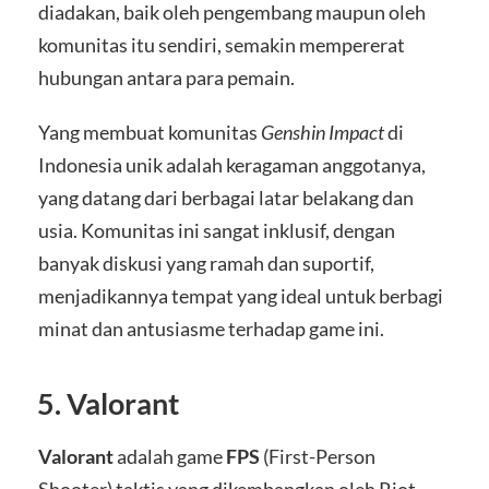
diadakan, baik oleh pengembang maupun oleh
komunitas itu sendiri, semakin mempererat
hubungan antara para pemain.
Yang membuat komunitas
Genshin Impact
di
Indonesia unik adalah keragaman anggotanya,
yang datang dari berbagai latar belakang dan
usia. Komunitas ini sangat inklusif, dengan
banyak diskusi yang ramah dan suportif,
menjadikannya tempat yang ideal untuk berbagi
minat dan antusiasme terhadap game ini.
5. Valorant
Valorant
adalah game
FPS
(First-Person