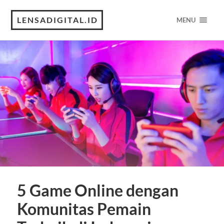
LENSADIGITAL.ID
MENU
5 Game Online dengan
Komunitas Pemain