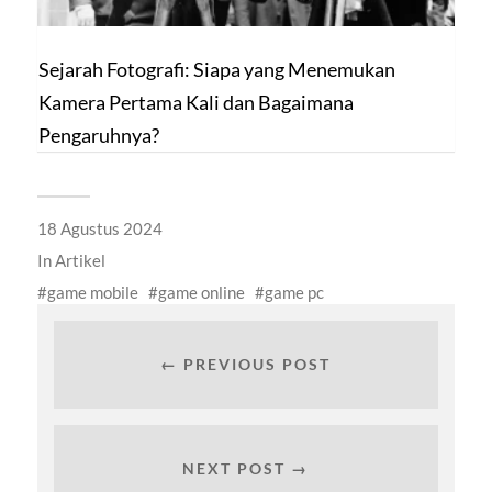
Sejarah Fotografi: Siapa yang Menemukan
Kamera Pertama Kali dan Bagaimana
Pengaruhnya?
18 Agustus 2024
In
Artikel
game mobile
game online
game pc
← PREVIOUS POST
NEXT POST →