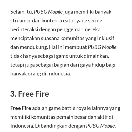
Selain itu,
PUBG Mobile
juga memiliki banyak
streamer dan konten kreator yang sering
berinteraksi dengan penggemar mereka,
menciptakan suasana komunitas yang inklusif
dan mendukung. Hal ini membuat
PUBG Mobile
tidak hanya sebagai game untuk dimainkan,
tetapi juga sebagai bagian dari gaya hidup bagi
banyak orang di Indonesia.
3. Free Fire
Free Fire
adalah game battle royale lainnya yang
memiliki komunitas pemain besar dan aktif di
Indonesia. Dibandingkan dengan
PUBG Mobile
,