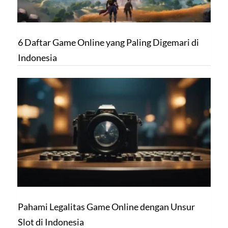
6 Daftar Game Online yang Paling Digemari di
Indonesia
Pahami Legalitas Game Online dengan Unsur
Slot di Indonesia