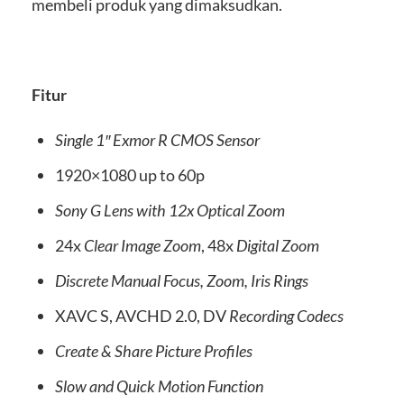
membeli produk yang dimaksudkan.
Fitur
Single 1″ Exmor R CMOS Sensor
1920×1080 up to 60p
Sony G Lens with 12x Optical Zoom
24x
Clear Image Zoom
, 48x
Digital Zoom
Discrete Manual Focus, Zoom, Iris Rings
XAVC S, AVCHD 2.0, DV
Recording Codecs
Create & Share Picture Profiles
Slow and Quick Motion Function